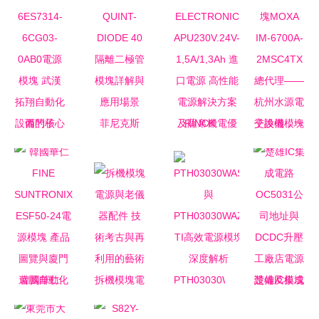
西門子
菲尼克斯
RINCK
交換機模塊
6ES7314-
QUINT-
ELECTRONIC
MOXA IM-
6CG03-
DIODE 40
APU230V.24V-
6700A-
0AB0電源
隔離二極管
1,5A/1,3Ah
2MSC4TX
模塊 武漢
模塊詳解與
進口電源
總代理——
拓翔自動化
應用場景
高性能電源
杭州水源電
設備的核心
解決方案及
子設備，一
組件解析
薩帛機電優
站式工業通
韓國華仁
拆機模塊電
PTH03030WAS
楚雄IC集成
惠銷售
信與電源解
FINE
源與老儀器
與
電路
決方案專家