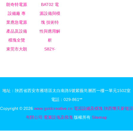
SUNTRONIX
配件 技術
PTH03030WAZ
OC5031公
ESF50-24
考古與再利
TI高效電源
司地址與
電源模塊
用的藝術
模塊深度解
DCDC升壓
產品圖覽與
析
工廠店電源
廈門遠鵬自
設備及模塊
動化設備供
服務
東莞市大朗
S82Y-
應解析
奇特電源設
BAT02 電
備廠 專業
源設備與模
應急電源產
塊 技術特
品及設備模
性與應用解
地址：陜西省西安市雁塔區太白南路5號紫薇尚層西一樓一單元1502室
塊全覽
析
電話：029-861**
Copyright © 2026
www.goldcreative.cn
電源設備及模塊
陜西爍天新能源
有限公司
電源設備及模塊
版權所有
Sitemap