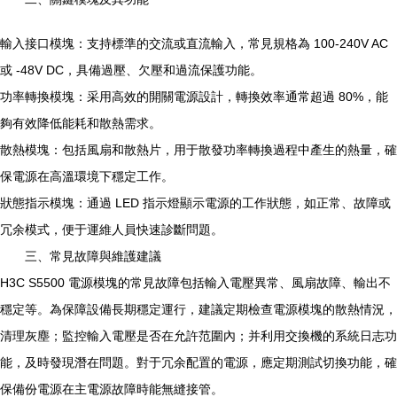
輸入接口模塊：支持標準的交流或直流輸入，常見規格為 100-240V AC
或 -48V DC，具備過壓、欠壓和過流保護功能。
功率轉換模塊：采用高效的開關電源設計，轉換效率通常超過 80%，能
夠有效降低能耗和散熱需求。
散熱模塊：包括風扇和散熱片，用于散發功率轉換過程中產生的熱量，確
保電源在高溫環境下穩定工作。
狀態指示模塊：通過 LED 指示燈顯示電源的工作狀態，如正常、故障或
冗余模式，便于運維人員快速診斷問題。
三、常見故障與維護建議
H3C S5500 電源模塊的常見故障包括輸入電壓異常、風扇故障、輸出不
穩定等。為保障設備長期穩定運行，建議定期檢查電源模塊的散熱情況，
清理灰塵；監控輸入電壓是否在允許范圍內；并利用交換機的系統日志功
能，及時發現潛在問題。對于冗余配置的電源，應定期測試切換功能，確
保備份電源在主電源故障時能無縫接管。